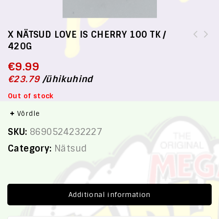
X NÄTSUD LOVE IS CHERRY 100 TK /
420G
Kommid Majai Gummy Belt Mix
topsis140g(5905061076771,59050612967)
€
9.99
€
23.79
/
ühikuhind
Out of stock
Võrdle
SKU:
8690524232227
Category:
Nätsud
Additional information