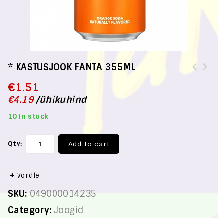
* KASTUSJOOK FANTA 355ML
€
1.51
€
4.19
/
ühikuhind
10 in stock
Qty:
Add to cart
Võrdle
SKU:
049000014235
Category:
Joogid