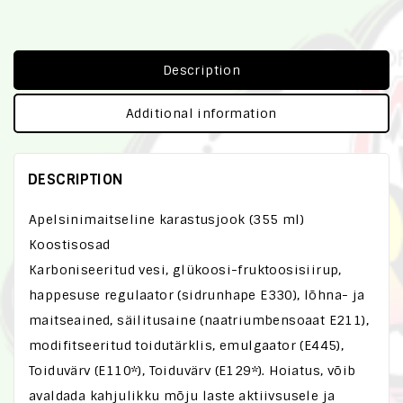
Description
Additional information
DESCRIPTION
Apelsinimaitseline karastusjook (355 ml)
Koostisosad
Karboniseeritud vesi, glükoosi-fruktoosisiirup,
happesuse regulaator (sidrunhape E330), lõhna- ja
maitseained, säilitusaine (naatriumbensoaat E211),
modifitseeritud toidutärklis, emulgaator (E445),
Toiduvärv (E110*), Toiduvärv (E129*). Hoiatus, võib
avaldada kahjulikku mõju laste aktiivsusele ja