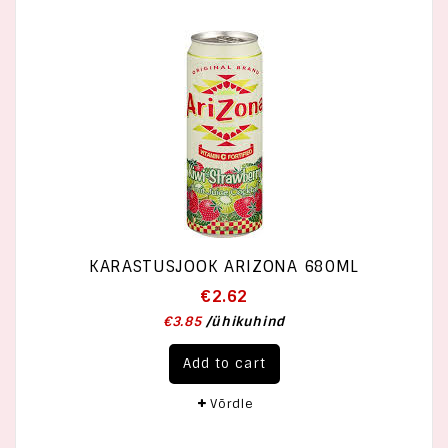
KARASTUSJOOK ARIZONA 680ML
€
2.62
€
3.85
/
ühikuhind
Add to cart
Võrdle