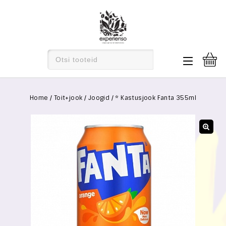
Home
/
Toit+jook
/
Joogid
/
* Kastusjook Fanta 355ml