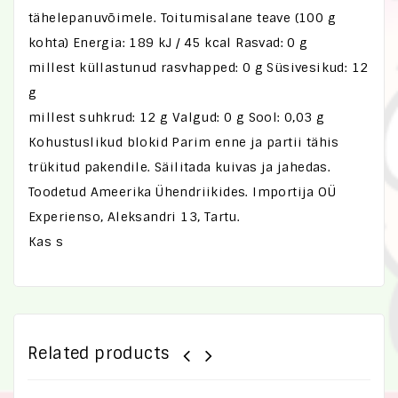
tähelepanuvõimele. Toitumisalane teave (100 g
kohta) Energia: 189 kJ / 45 kcal Rasvad: 0 g
millest küllastunud rasvhapped: 0 g Süsivesikud: 12
g
millest suhkrud: 12 g Valgud: 0 g Sool: 0,03 g
Kohustuslikud blokid Parim enne ja partii tähis
trükitud pakendile. Säilitada kuivas ja jahedas.
Toodetud Ameerika Ühendriikides. Importija OÜ
Experienso, Aleksandri 13, Tartu.
Kas s
Related products