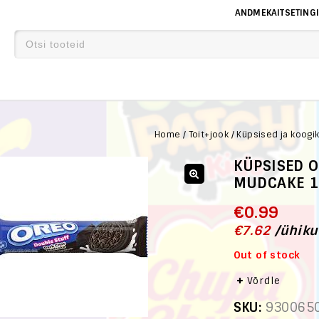
ANDMEKAITSETING
Home
/
Toit+jook
/
Küpsised ja koogi
KÜPSISED 
MUDCAKE 
€
0.99
€
7.62
/
ühiku
Out of stock
Võrdle
SKU:
930065