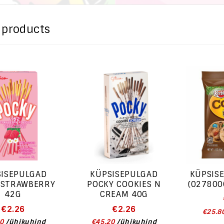
 products
SISEPULGAD
KÜPSISEPULGAD
KÜPSIS
 STRAWBERRY
POCKY COOKIES N
(027800
42G
CREAM 40G
€
2.26
€
2.26
€
25.8
0
/
ühikuhind
€
45.20
/
ühikuhind