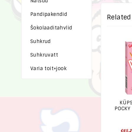
Nätsud
Pandipakendid
Related
Šokolaaditahvlid
Suhkrud
Suhkruvatt
Varia toit+jook
KÜP
POCKY
€
45.2