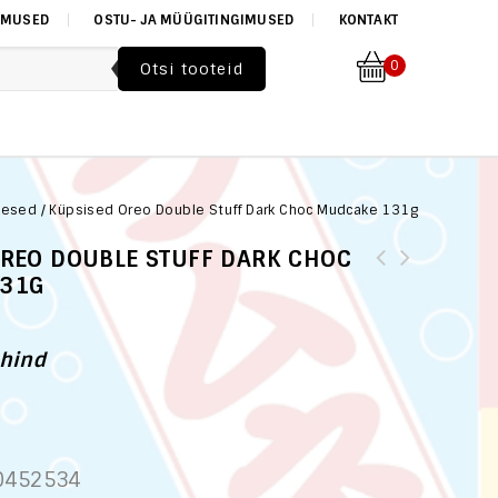
IMUSED
OSTU- JA MÜÜGITINGIMUSED
KONTAKT
0
kesed
/
Küpsised Oreo Double Stuff Dark Choc Mudcake 131g
OREO DOUBLE STUFF DARK CHOC
131G
hind
0452534