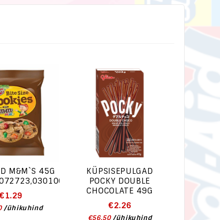
ED M&M`S 45G
KÜPSISEPULGAD
072723,030100103417
POCKY DOUBLE
CHOCOLATE 49G
€
1.29
€
2.26
0
/
ühikuhind
€
56.50
/
ühikuhind