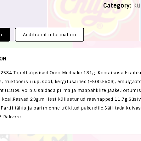
Category:
Kü
n
Additional information
ION
534 Topeltküpsised Oreo Mudcake 131g. Koostisosad: suhkur
s, fruktoosisiirup, sool, kergitusained (E500,E503), emulgaator
t (E319). Võib sisaldada piima ja maapähklite jääke.Toitumi
kcal,Rasvad 23g,millest küllastunud rasvhapped 11,7g,Süsiv
 Partii tähis ja parim enne trükitud pakendile.Säilitada kuivas
3 Rakvere.