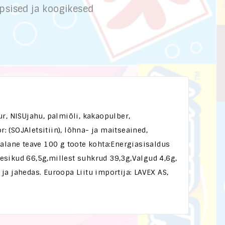
psised ja koogikesed
, NISUjahu, palmiõli, kakaopulber,
: (SOJAletsitiin), lõhna- ja maitseained,
salane teave 100 g toote kohta:Energiasisaldus
esikud 66,5g,millest suhkrud 39,3g,Valgud 4,6g,
 ja jahedas. Euroopa Liitu importija: LAVEX AS,