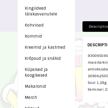
Kingiideed
täiskasvanutele
Kohvioad
Descriptio
Kommid
DESCRIPT
Kreemid ja kastmed
9300650452
Krõpsud ja snäkid
maisitärkli
Küpsised ja
antioksüdan
koogikesed
2090kJ/500 
Sool 1,29g.
Makaronid
Seminari 2
Merch