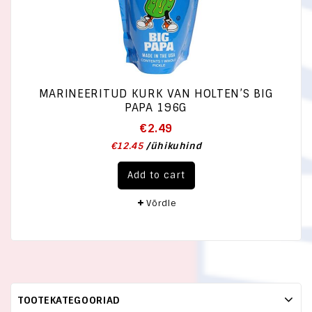
MARINEERITUD KURK VAN HOLTEN’S BIG
PAPA 196G
€
2.49
€
12.45
/
ühikuhind
Add to cart
Võrdle
TOOTEKATEGOORIAD