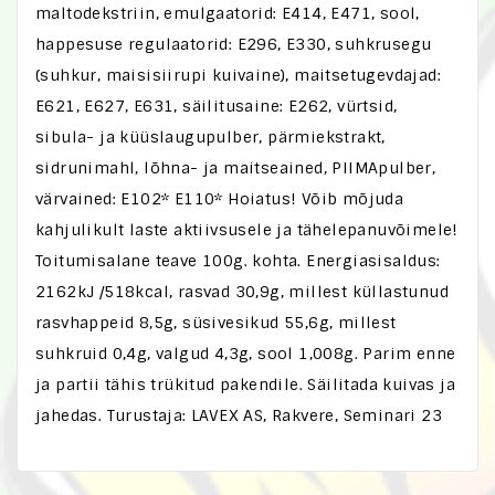
maltodekstriin, emulgaatorid: E414, E471, sool,
happesuse regulaatorid: E296, E330, suhkrusegu
(suhkur, maisisiirupi kuivaine), maitsetugevdajad:
E621, E627, E631, säilitusaine: E262, vürtsid,
sibula- ja küüslaugupulber, pärmiekstrakt,
sidrunimahl, lõhna- ja maitseained, PIIMApulber,
värvained: E102* E110* Hoiatus! Võib mõjuda
kahjulikult laste aktiivsusele ja tähelepanuvõimele!
Toitumisalane teave 100g. kohta. Energiasisaldus:
2162kJ /518kcal, rasvad 30,9g, millest küllastunud
rasvhappeid 8,5g, süsivesikud 55,6g, millest
suhkruid 0,4g, valgud 4,3g, sool 1,008g. Parim enne
ja partii tähis trükitud pakendile. Säilitada kuivas ja
jahedas. Turustaja: LAVEX AS, Rakvere, Seminari 23