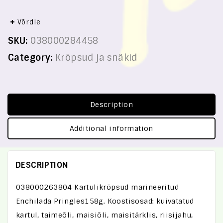
Võrdle
SKU:
038000284458
Category:
Krõpsud ja snäkid
Description
Additional information
DESCRIPTION
038000263804 Kartulikrõpsud marineeritud
Enchilada Pringles158g. Koostisosad: kuivatatud
kartul, taimeõli, maisiõli, maisitärklis, riisijahu,