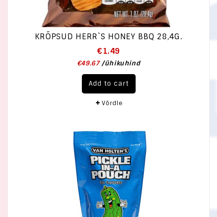
KRÕPSUD HERR`S HONEY BBQ 28,4G.
€
1.49
€
49.67
/
ühikuhind
Add to cart
Võrdle