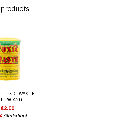
 products
 TOXIC WASTE
LLOW 42G
€
2.00
0
/
ühikuhind