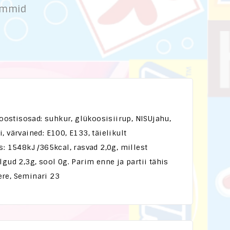
ommid
tisosad: suhkur, glükoosisiirup, NISUjahu,
 värvained: E100, E133, täielikult
: 1548kJ /365kcal, rasvad 2,0g, millest
gud 2,3g, sool 0g. Parim enne ja partii tähis
vere, Seminari 23