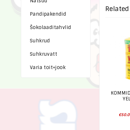
Nätsud
Related
Pandipakendid
Šokolaaditahvlid
Suhkrud
Suhkruvatt
Varia toit+jook
KOMMID
YE
€
50.0