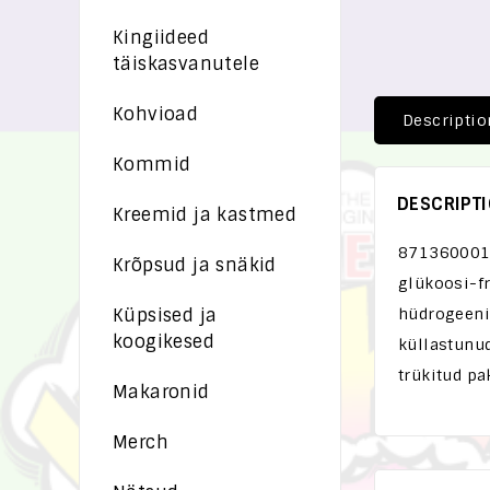
Kingiideed
täiskasvanutele
Kohvioad
Descriptio
Kommid
DESCRIPT
Kreemid ja kastmed
8713600010
Krõpsud ja snäkid
glükoosi-fr
Küpsised ja
hüdrogeenit
koogikesed
küllastunud
trükitud pa
Makaronid
Merch