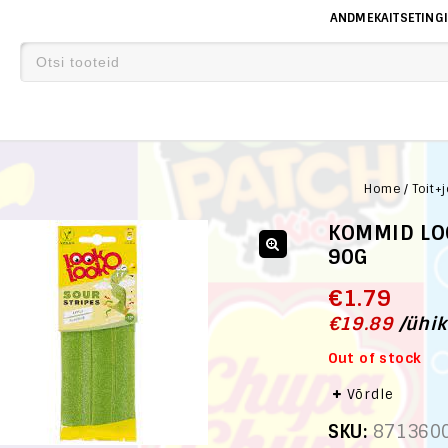
ANDMEKAITSETING
Home
/
Toit+
KOMMID LO
90G
€
1.79
€
19.89
/
ühik
Out of stock
Võrdle
SKU:
871360