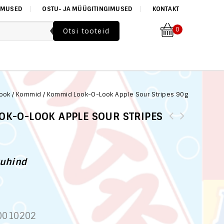
IMUSED
OSTU- JA MÜÜGITINGIMUSED
KONTAKT
0
jook
/
Kommid
/
Kommid Look-O-Look Apple Sour Stripes 90g
OK-O-LOOK APPLE SOUR STRIPES
uhind
0010202