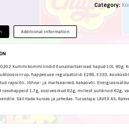
Category:
K
n
Additional information
ION
202 Kummikommilindid õunamaitselised hapud LOL 90g. Koos
uktoosisiirup, happesuse regulaatorid: E296, E330, kookosõli,
ud rapsiõli, lõhna- ja maitseained, kakaovõi. Energiasisaldus
 rasvhappeid 1,7g, süsivesikud 82g, millest suhkruid 62g, val
kendile. Säilitada kuivas ja jahedas. Turustaja: LAVEX AS, Rak