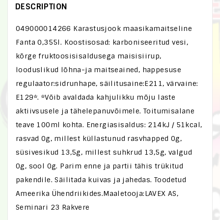
DESCRIPTION
049000014266 Karastusjook maasikamaitseline
Fanta 0,355l. Koostisosad: karboniseeritud vesi,
kõrge fruktoosisisaldusega maisisiirup,
looduslikud lõhna-ja maitseained, happesuse
regulaator:sidrunhape, säilitusaine:E211, värvaine:
E129*. *Võib avaldada kahjulikku mõju laste
aktiivsusele ja tähelepanuvõimele. Toitumisalane
teave 100ml kohta. Energiasisaldus: 214kJ / 51kcal,
rasvad 0g, millest küllastunud rasvhapped 0g,
süsivesikud 13,5g, millest suhkrud 13,5g, valgud
0g, sool 0g. Parim enne ja partii tähis trükitud
pakendile. Säilitada kuivas ja jahedas. Toodetud
Ameerika Ühendriikides.Maaletooja:LAVEX AS,
Seminari 23 Rakvere