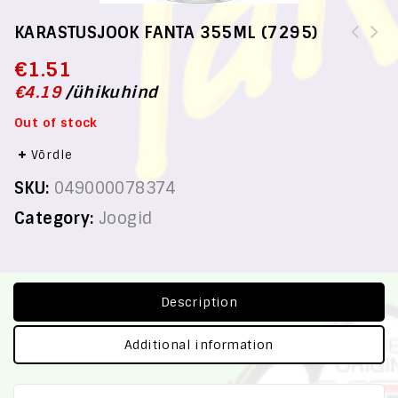
KARASTUSJOOK FANTA 355ML (7295)
€
1.51
€
4.19
/
ühikuhind
Out of stock
Võrdle
SKU:
049000078374
Category:
Joogid
Description
Additional information