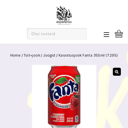
Home
/
Toit+jook
/
Joogid
/
Karastusjook Fanta 355ml (7295)